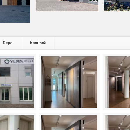
Depo
Kamionë