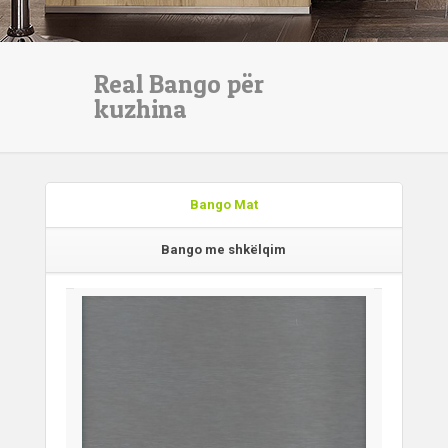
Real Bango për
kuzhina
Bango Mat
Bango me shkëlqim