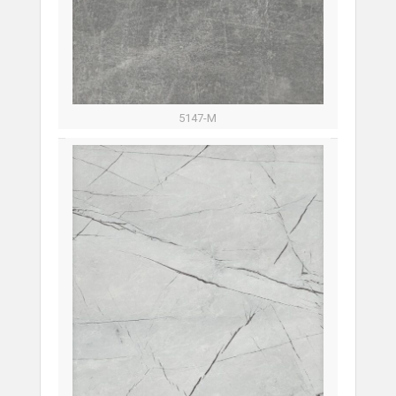
5147-М