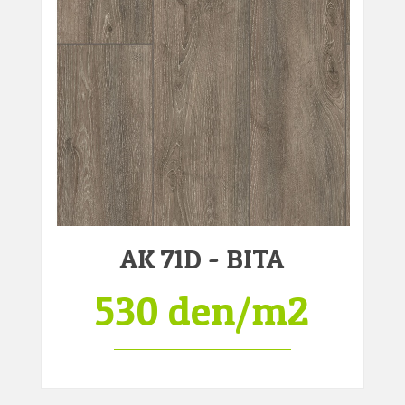
AK 71D - BITA
530 den/m2