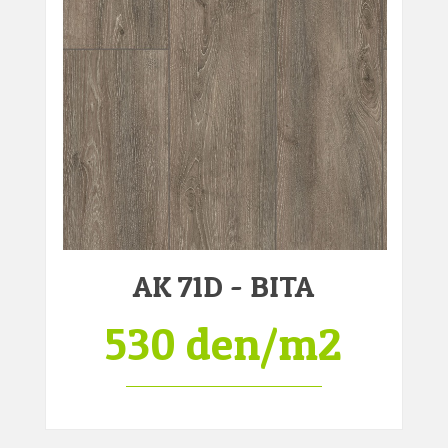
AK 71D - BITA
530 den/m2