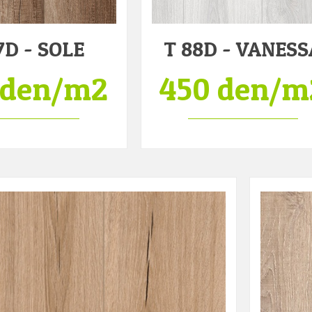
7D - SOLE
T 88D - VANESS
 den/m2
450 den/m