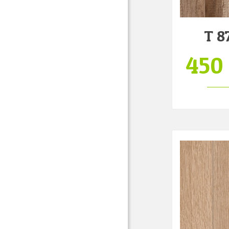
T 8
450