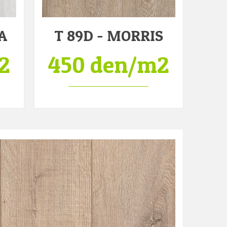
A
T 89D - MORRIS
2
450 den/m2