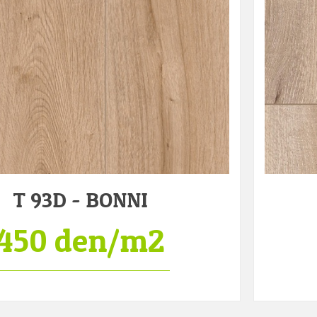
T 93D - BONNI
450 den/m2