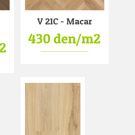
V 21C - Macar
430 den/m2
2