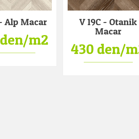
 - Alp Macar
V 19C - Otanik
Macar
 den/m2
430 den/m