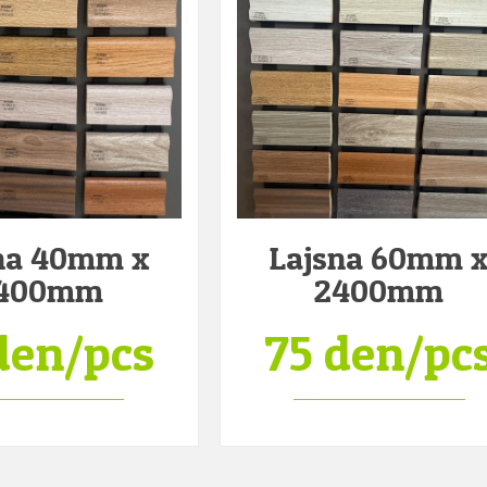
na 40mm x
Lajsna 60mm 
400mm
2400mm
den/pcs
75 den/pc