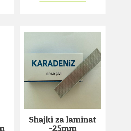
-
Shajki za laminat
m
-25mm