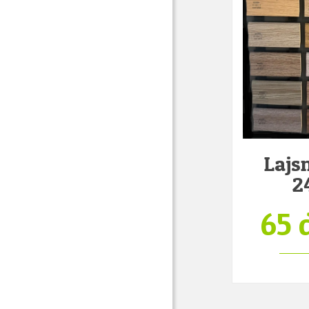
Lajs
2
65 