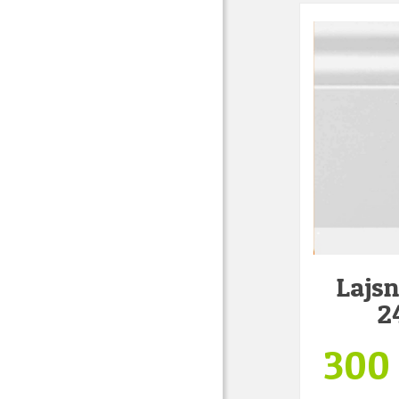
Lajs
2
300