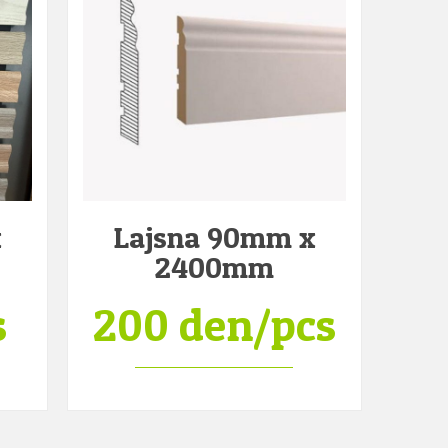
x
Lajsna 90mm x
2400mm
s
200 den/pcs