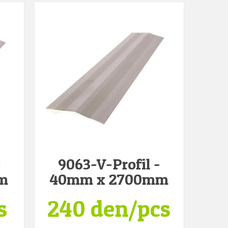
-
9063-V-Profil -
m
40mm x 2700mm
s
240 den/pcs