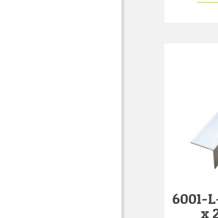
6001-L
x