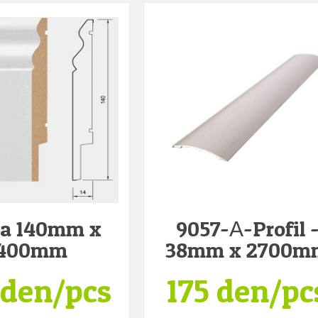
na 140mm x
9057-А-Profil 
400mm
38mm x 2700m
 den/pcs
175 den/pc